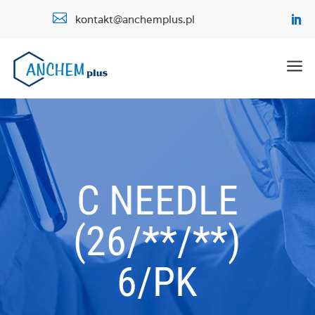

kontakt@anchemplus.pl
a
C NEEDLE
(26/**/**)
6/PK