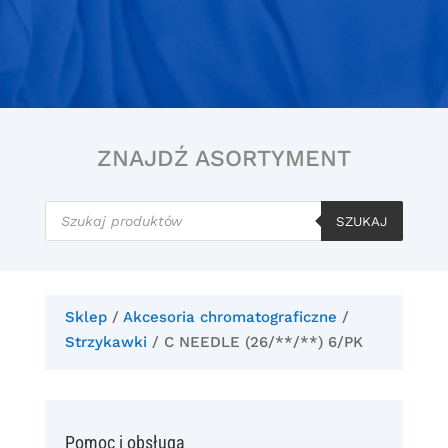
ZNAJDŹ ASORTYMENT
Wyszukiwarka
produktów
SZUKAJ
Sklep
/
Akcesoria chromatograficzne
/
Strzykawki
/ C NEEDLE (26/**/**) 6/PK
Pomoc i obsługa