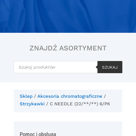
ZNAJDŹ ASORTYMENT
Wyszukiwarka
produktów
SZUKAJ
Sklep
/
Akcesoria chromatograficzne
/
Strzykawki
/ C NEEDLE (22/**/**) 6/PK
Pomoc i obsługa