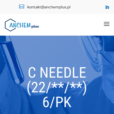

kontakt@anchemplus.pl
a
C NEEDLE
(22/**/**)
6/PK