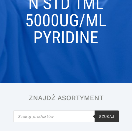
N STD 1ML
5000UG/ML
PYRIDINE
ZNAJDŹ ASORTYMENT
Wyszukiwarka
produktów
SZUKAJ