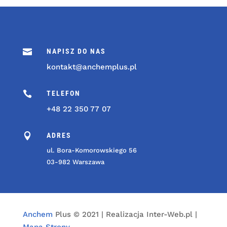

NAPISZ DO NAS
kontakt@anchemplus.pl

TELEFON
+48 22 350 77 07

ADRES
ul. Bora-Komorowskiego 56
03-982 Warszawa
Anchem
Plus © 2021 | Realizacja Inter-Web.pl |