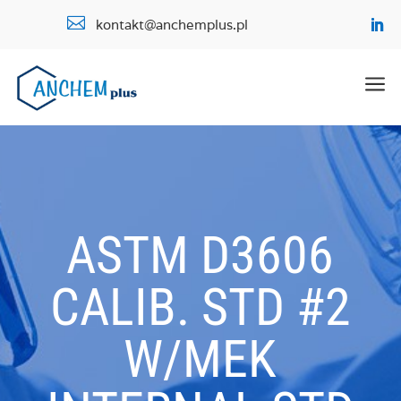

kontakt@anchemplus.pl
a
ASTM D3606
CALIB. STD #2
W/MEK