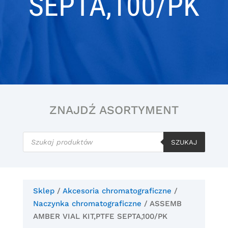
SEPTA,100/PK
ZNAJDŹ ASORTYMENT
Wyszukiwarka
produktów
SZUKAJ
Sklep
/
Akcesoria chromatograficzne
/
Naczynka chromatograficzne
/ ASSEMB
AMBER VIAL KIT,PTFE SEPTA,100/PK