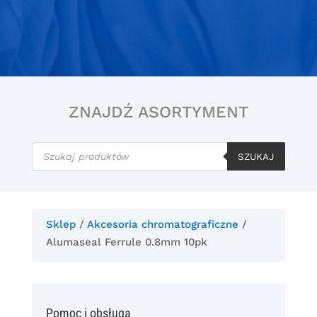
ZNAJDŹ ASORTYMENT
Wyszukiwarka
produktów
SZUKAJ
Sklep
/
Akcesoria chromatograficzne
/
Alumaseal Ferrule 0.8mm 10pk
Pomoc i obsługa