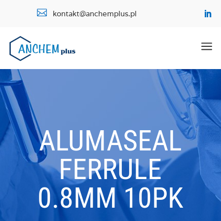

kontakt@anchemplus.pl
a
ALUMASEAL
FERRULE
0.8MM 10PK