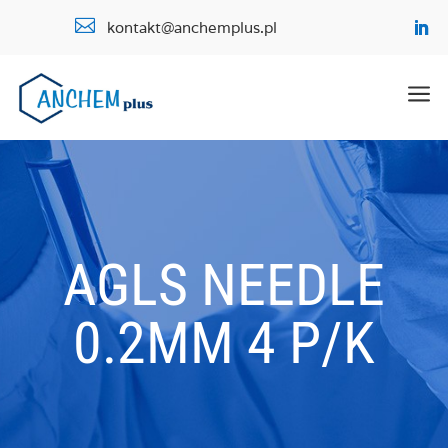

kontakt@anchemplus.pl
a
AGLS NEEDLE
0.2MM 4 P/K