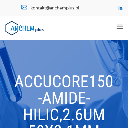

kontakt@anchemplus.pl
a
ACCUCORE150
-AMIDE-
HILIC,2.6UM