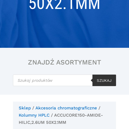
50X2.1MM
ZNAJDŹ ASORTYMENT
Wyszukiwarka
produktów
SZUKAJ
Sklep
/
Akcesoria chromatograficzne
/
Kolumny HPLC
/ ACCUCORE150-AMIDE-
HILIC,2.6UM 50X2.1MM