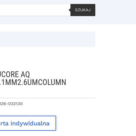
SZUKAJ
UCORE AQ
2.1MM2.6UMCOLUMN
326-032130
rta indywidualna