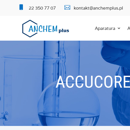


22 350 77 07
kontakt@anchemplus.pl
Aparatura
A
ACCUCORE