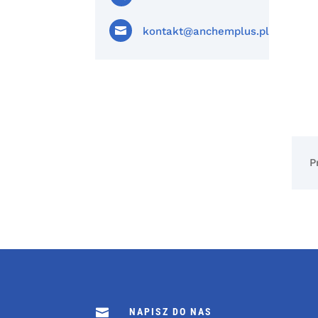

kontakt@anchemplus.pl
P

NAPISZ DO NAS