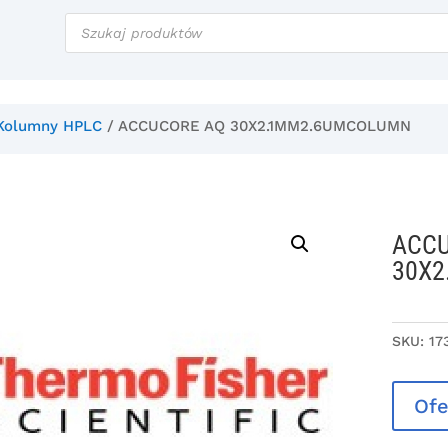
Wyszukiwarka
produktów
Kolumny HPLC
/ ACCUCORE AQ 30X2.1MM2.6UMCOLUMN
ACC
30X
SKU:
17
Ofe