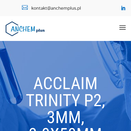

kontakt@anchemplus.pl
a
ACCLAIM
TRINITY P2,
3ΜM,