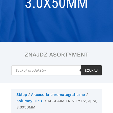
3.0X50MM
ZNAJDŹ ASORTYMENT
Wyszukiwarka
produktów
SZUKAJ
Sklep
/
Akcesoria chromatograficzne
/
Kolumny HPLC
/ ACCLAIM TRINITY P2, 3µM,
3.0X50MM