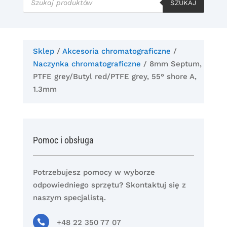
produktów
SZUKAJ
Sklep
/
Akcesoria chromatograficzne
/
Naczynka chromatograficzne
/ 8mm Septum,
PTFE grey/Butyl red/PTFE grey, 55° shore A,
1.3mm
Pomoc i obsługa
Potrzebujesz pomocy w wyborze
odpowiedniego sprzętu? Skontaktuj się z
naszym specjalistą.

+48 22 350 77 07