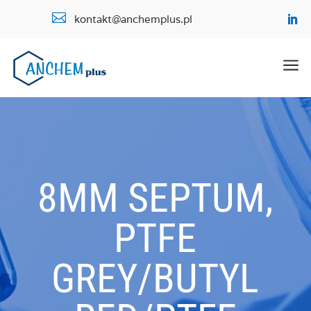

kontakt@anchemplus.pl
a
8MM SEPTUM,
PTFE
GREY/BUTYL