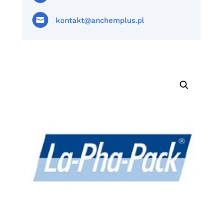

kontakt@anchemplus.pl