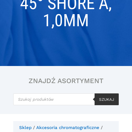
45° SHORE A,
1,0MM
ZNAJDŹ ASORTYMENT
Wyszukiwarka
produktów
SZUKAJ
Sklep
/
Akcesoria chromatograficzne
/