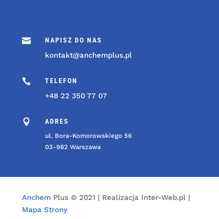

NAPISZ DO NAS
kontakt@anchemplus.pl

TELEFON
+48 22 350 77 07

ADRES
ul. Bora-Komorowskiego 56
03-982 Warszawa
Anchem
Plus © 2021 | Realizacja Inter-Web.pl |
Mapa Strony