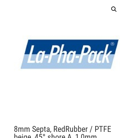
8mm Septa, RedRubber / PTFE
beige, 45° shore A, 1,0mm