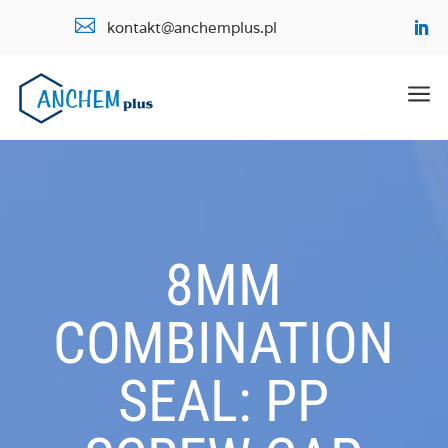

kontakt@anchemplus.pl
a
8MM
COMBINATION
SEAL: PP