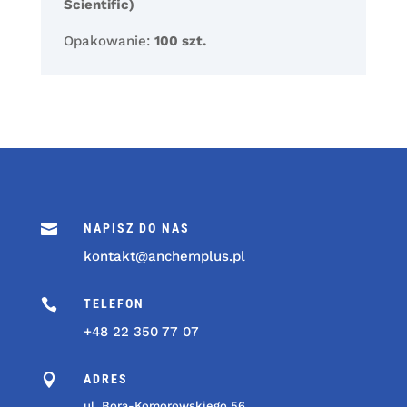
Scientific)
Opakowanie:
100 szt.

NAPISZ DO NAS
kontakt@anchemplus.pl

TELEFON
+48 22 350 77 07

ADRES
ul. Bora-Komorowskiego 56