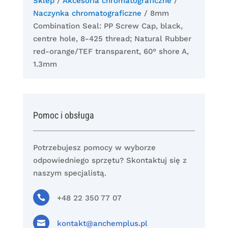
Sklep
/
Akcesoria chromatograficzne
/
Naczynka chromatograficzne
/ 8mm
Combination Seal: PP Screw Cap, black,
centre hole, 8-425 thread; Natural Rubber
red-orange/TEF transparent, 60° shore A,
1.3mm
Pomoc i obsługa
Potrzebujesz pomocy w wyborze
odpowiedniego sprzętu? Skontaktuj się z
naszym specjalistą.

+48 22 350 77 07

kontakt@anchemplus.pl