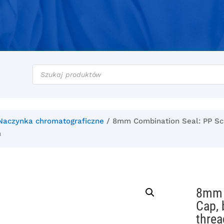
Wyszukiwarka
produktów
Naczynka chromatograficzne
/ 8mm Combination Seal: PP Scr
m
8mm 
Cap, 
threa