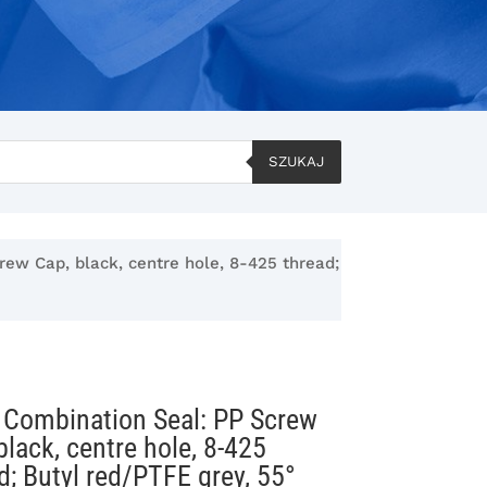
SZUKAJ
ew Cap, black, centre hole, 8-425 thread;
Combination Seal: PP Screw
black, centre hole, 8-425
d; Butyl red/PTFE grey, 55°