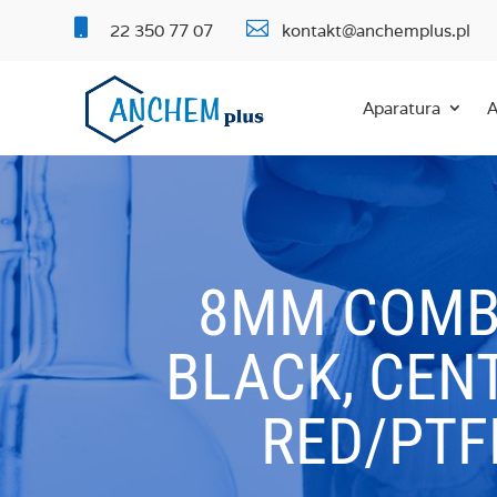


22 350 77 07
kontakt@anchemplus.pl
Aparatura
A
8MM COMBI
BLACK, CENT
RED/PTFE