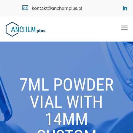

kontakt@anchemplus.pl
a
7ML POWDER
VIAL WITH
14MM