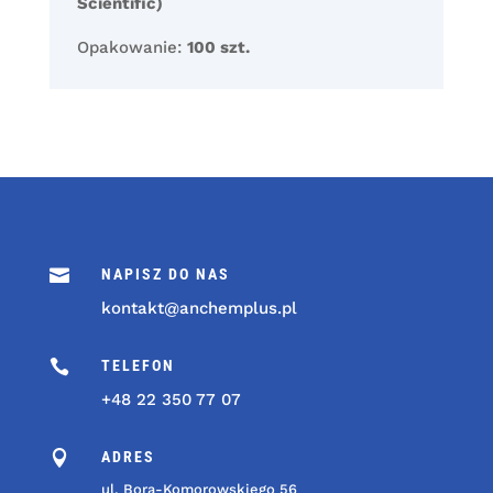
Scientific)
Opakowanie:
100 szt.

NAPISZ DO NAS
kontakt@anchemplus.pl

TELEFON
+48 22 350 77 07

ADRES
ul. Bora-Komorowskiego 56