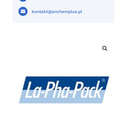

kontakt@anchemplus.pl