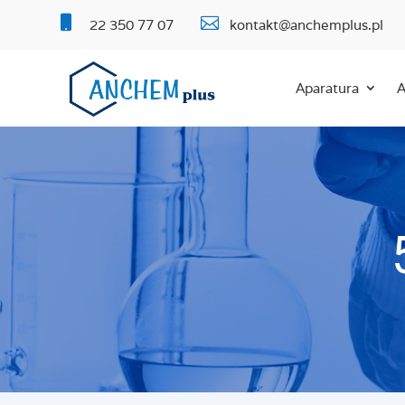


22 350 77 07
kontakt@anchemplus.pl
Aparatura
A