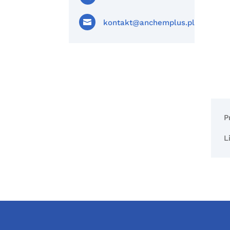

kontakt@anchemplus.pl
P
L