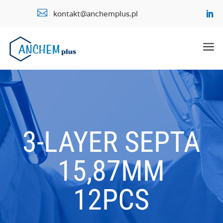

kontakt@anchemplus.pl
a
3-LAYER SEPTA
15,87MM
12PCS