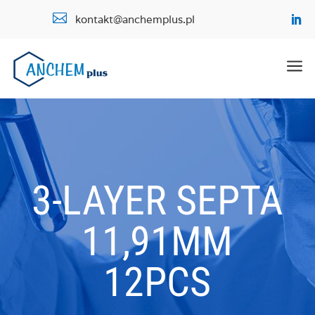

kontakt@anchemplus.pl
a
3-LAYER SEPTA
11,91MM
12PCS