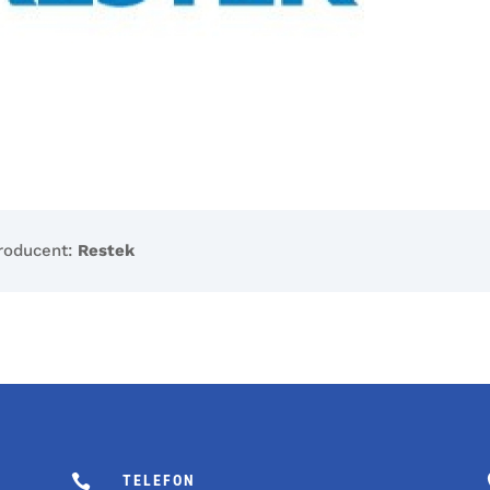
roducent:
Restek

TELEFON