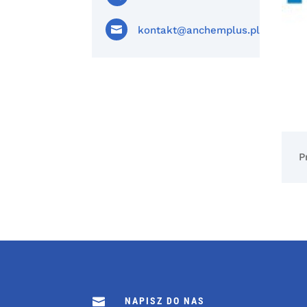

kontakt@anchemplus.pl
P

NAPISZ DO NAS