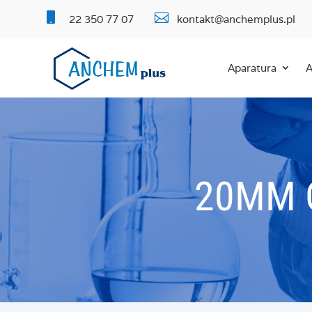


22 350 77 07
kontakt@anchemplus.pl
Aparatura
A
20MM 