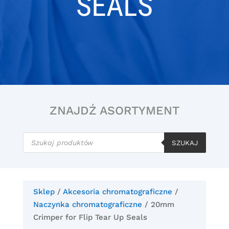
SEALS
ZNAJDŹ ASORTYMENT
Wyszukiwarka
produktów
SZUKAJ
Sklep
/
Akcesoria chromatograficzne
/
Naczynka chromatograficzne
/ 20mm
Crimper for Flip Tear Up Seals