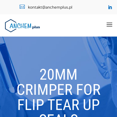

kontakt@anchemplus.pl
a
20MM
CRIMPER FOR
FLIP TEAR UP