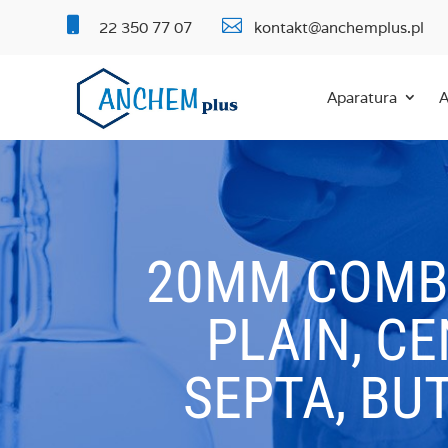


22 350 77 07
kontakt@anchemplus.pl
Aparatura
A
20MM COMBI
PLAIN, CE
SEPTA, BUT