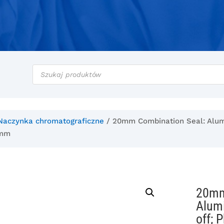
Wyszukiwarka
produktów
Naczynka chromatograficzne
/ 20mm Combination Seal: Alumi
0mm
20mm
Alumi
off; 