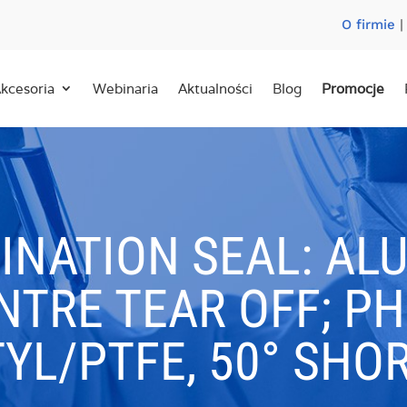
O firmie
kcesoria
Webinaria
Aktualności
Blog
Promocje
NATION SEAL: ALU
NTRE TEAR OFF; P
YL/PTFE, 50° SHO