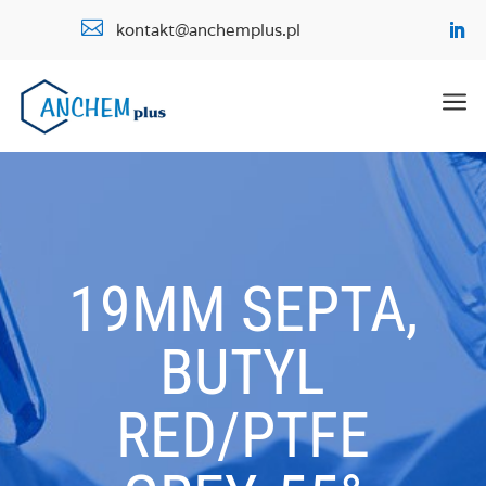

kontakt@anchemplus.pl
a
19MM SEPTA,
BUTYL
RED/PTFE