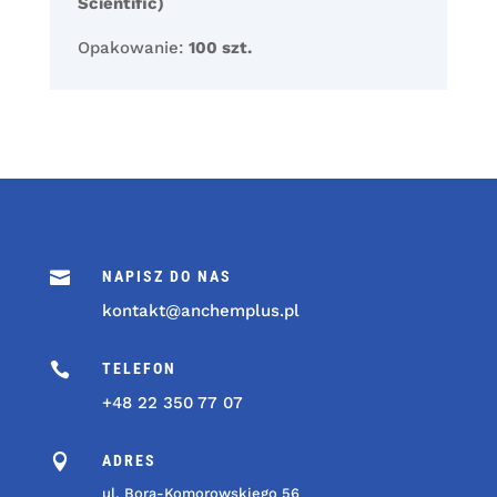
Scientific)
Opakowanie:
100 szt.

NAPISZ DO NAS
kontakt@anchemplus.pl

TELEFON
+48 22 350 77 07

ADRES
ul. Bora-Komorowskiego 56