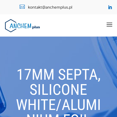

kontakt@anchemplus.pl
a
17MM SEPTA,
SILICONE
WHITE/ALUMI