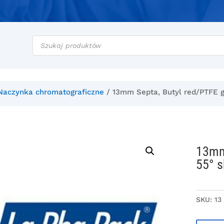
Wyszukiwarka
produktów
Naczynka chromatograficzne
/ 13mm Septa, Butyl red/PTFE g
13mm 
55° 
SKU:
13