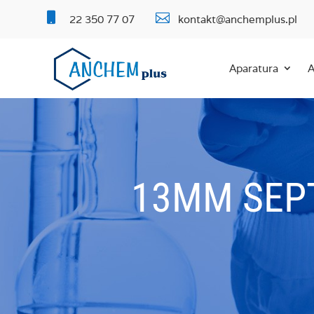


22 350 77 07
kontakt@anchemplus.pl
Aparatura
A
13MM SEPT