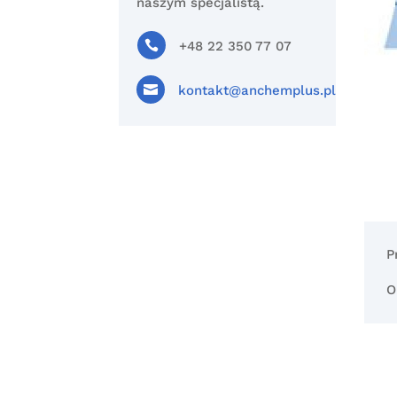
naszym specjalistą.

+48 22 350 77 07

kontakt@anchemplus.pl
P
O