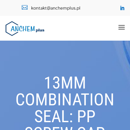

kontakt@anchemplus.pl
a
13MM
COMBINATION
SEAL: PP