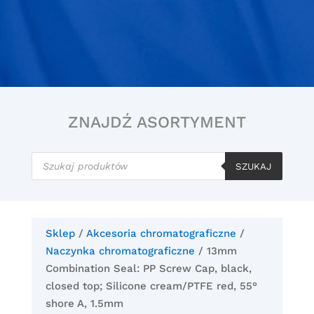
ZNAJDŹ ASORTYMENT
Wyszukiwarka
produktów
SZUKAJ
Sklep
/
Akcesoria chromatograficzne
/
Naczynka chromatograficzne
/ 13mm
Combination Seal: PP Screw Cap, black,
closed top; Silicone cream/PTFE red, 55°
shore A, 1.5mm