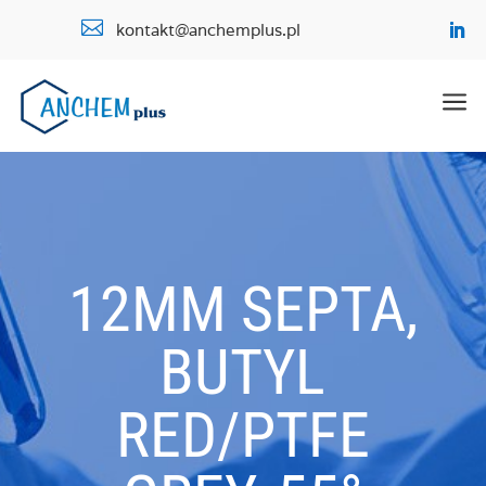

kontakt@anchemplus.pl
a
12MM SEPTA,
BUTYL
RED/PTFE