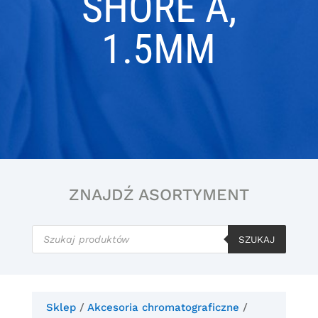
SHORE A,
1.5MM
ZNAJDŹ ASORTYMENT
Wyszukiwarka
produktów
SZUKAJ
Sklep
/
Akcesoria chromatograficzne
/