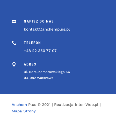

NAPISZ DO NAS
kontakt@anchemplus.pl

TELEFON
+48 22 350 77 07

ADRES
ul. Bora-Komorowskiego 56
03-982 Warszawa
Anchem
Plus © 2021 | Realizacja Inter-Web.pl |
Mapa Strony