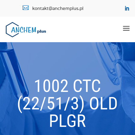

kontakt@anchemplus.pl
a
1002 CTC
(22/51/3) OLD
PLGR