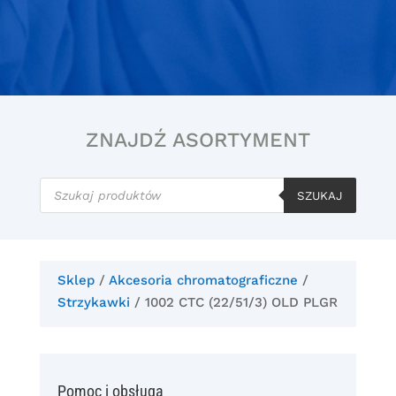
ZNAJDŹ ASORTYMENT
Wyszukiwarka
produktów
SZUKAJ
Sklep
/
Akcesoria chromatograficzne
/
Strzykawki
/ 1002 CTC (22/51/3) OLD PLGR
Pomoc i obsługa