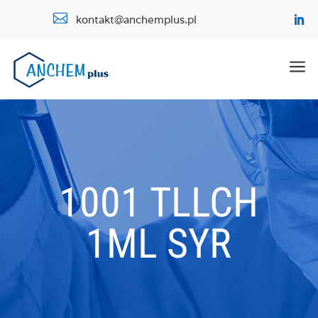

kontakt@anchemplus.pl
a
1001 TLLCH
1ML SYR