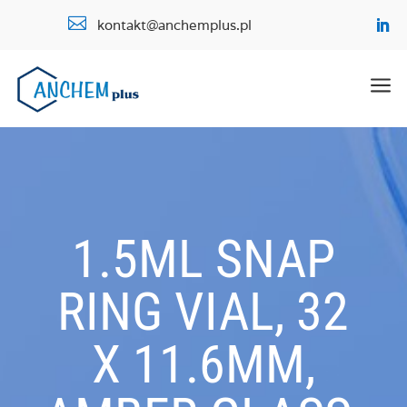

kontakt@anchemplus.pl
a
1.5ML SNAP
RING VIAL, 32
X 11.6MM,