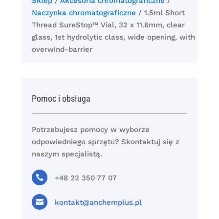
Sklep
/
Akcesoria chromatograficzne
/
Naczynka chromatograficzne
/ 1.5ml Short
Thread SureStop™ Vial, 32 x 11.6mm, clear
glass, 1st hydrolytic class, wide opening, with
overwind-barrier
Pomoc i obsługa
Potrzebujesz pomocy w wyborze
odpowiedniego sprzętu? Skontaktuj się z
naszym specjalistą.

+48 22 350 77 07

kontakt@anchemplus.pl