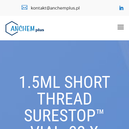

kontakt@anchemplus.pl
a
1.5ML SHORT
THREAD
SURESTOP™