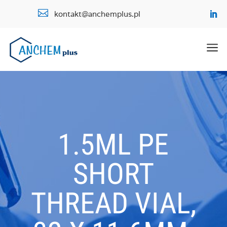

kontakt@anchemplus.pl
a
1.5ML PE
SHORT
THREAD VIAL,