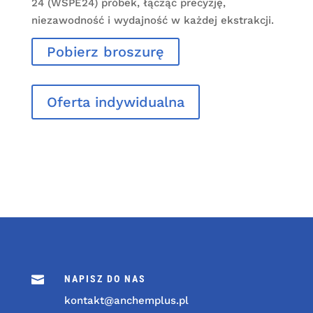
24 (WSPE24) próbek, łącząc precyzję,
niezawodność i wydajność w każdej ekstrakcji.
Pobierz broszurę
Oferta indywidualna

NAPISZ DO NAS
kontakt@anchemplus.pl