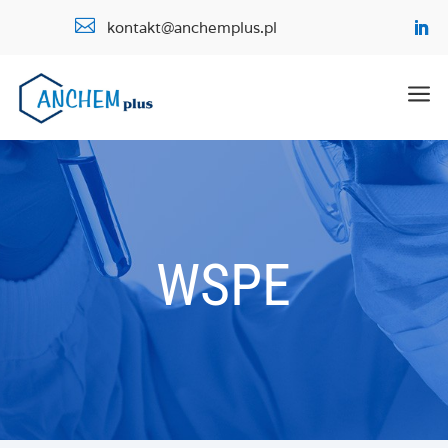

kontakt@anchemplus.pl
a
WSPE