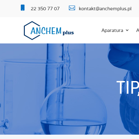


22 350 77 07
kontakt@anchemplus.pl
Aparatura
A
TI