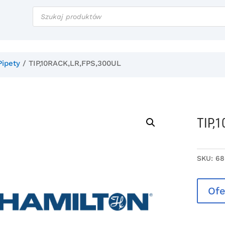
Wyszukiwarka
produktów
Pipety
/ TIP,10RACK,LR,FPS,300UL
TIP,
SKU:
68
Ofe