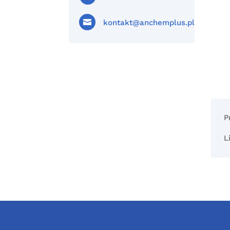

kontakt@anchemplus.pl
P
L