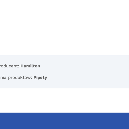
roducent:
Hamilton
inia produktów:
Pipety