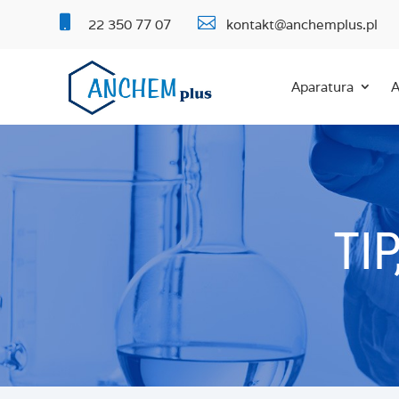


22 350 77 07
kontakt@anchemplus.pl
Aparatura
A
TI