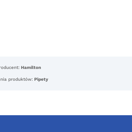
roducent:
Hamilton
inia produktów:
Pipety