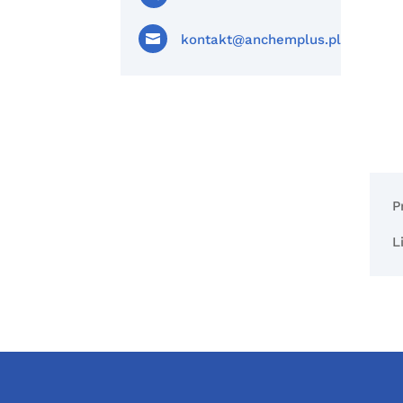

kontakt@anchemplus.pl
P
L