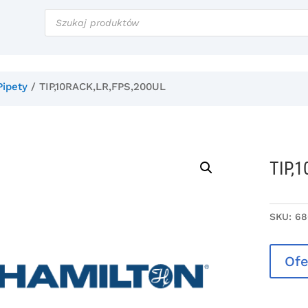
Wyszukiwarka
produktów
Pipety
/ TIP,10RACK,LR,FPS,200UL
TIP,
SKU:
68
Ofe