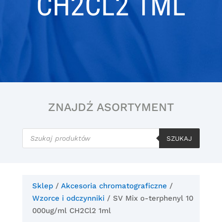
CH2CL2 1ML
ZNAJDŹ ASORTYMENT
Wyszukiwarka
produktów
SZUKAJ
Sklep
/
Akcesoria chromatograficzne
/
Wzorce i odczynniki
/ SV Mix o-terphenyl 10
000ug/ml CH2Cl2 1ml