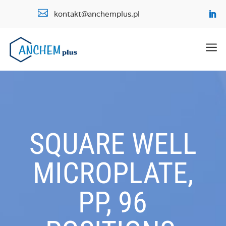

kontakt@anchemplus.pl
a
SQUARE WELL
MICROPLATE,
PP, 96