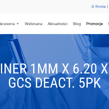
O firmie
kcesoria
Webinaria
Aktualności
Blog
Promocje
INER 1MM X 6.20 X
GCS DEACT. 5PK