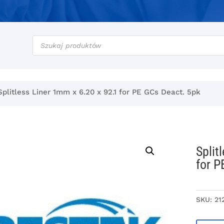
Wyszukiwarka
produktów
Splitless Liner 1mm x 6.20 x 92.1 for PE GCs Deact. 5pk
Split
for P
SKU:
21