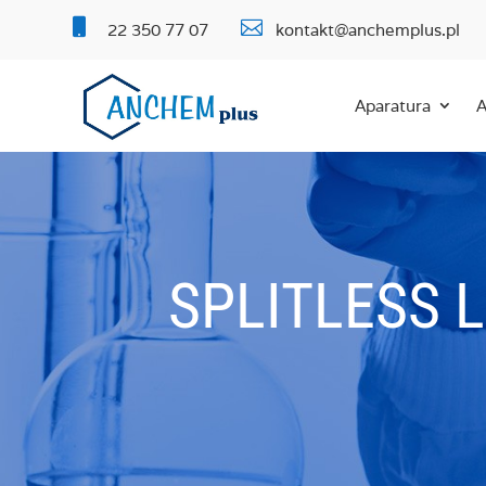


22 350 77 07
kontakt@anchemplus.pl
Aparatura
A
SPLITLESS L