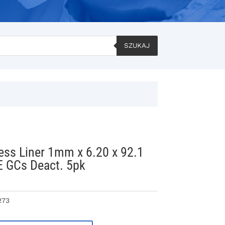
SZUKAJ
less Liner 1mm x 6.20 x 92.1
E GCs Deact. 5pk
273