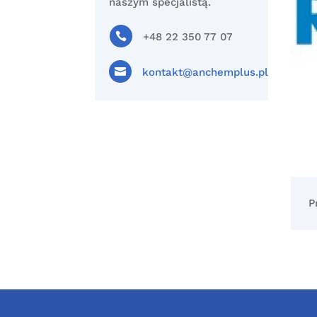
naszym specjalistą.

+48 22 350 77 07

kontakt@anchemplus.pl
P