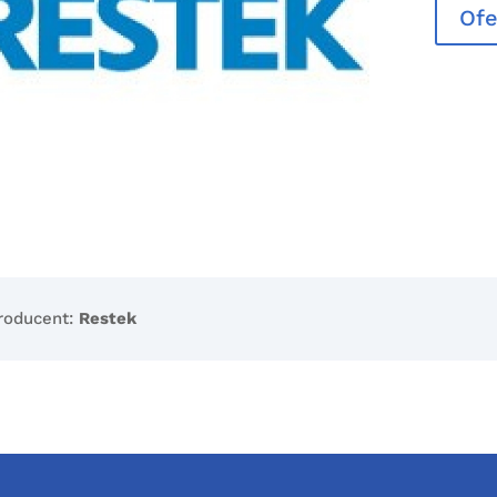
Ofe
roducent:
Restek