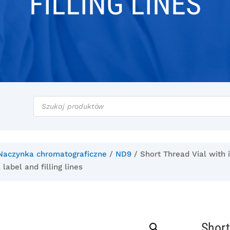
FILLING LINES
Wyszukiwarka
produktów
Naczynka chromatograficzne
/
ND9
/ Short Thread Vial with 
 label and filling lines
Short