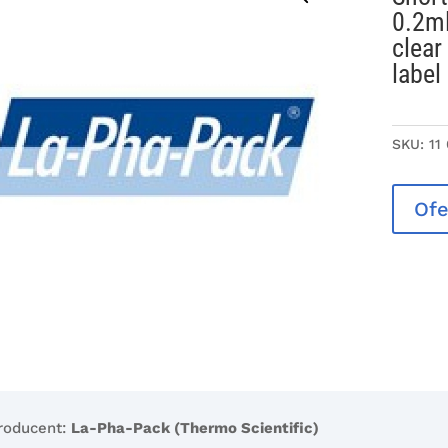
0.2ml
clear
label 
SKU:
11
Ofe
roducent:
La-Pha-Pack (Thermo Scientific)