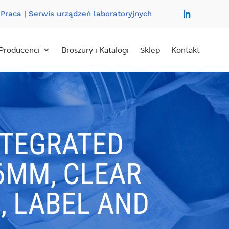
|
Praca
|
Serwis urządzeń laboratoryjnych
Producenci
Broszury i Katalogi
Sklep
Kontakt
NTEGRATED
.6MM, CLEAR
, LABEL AND