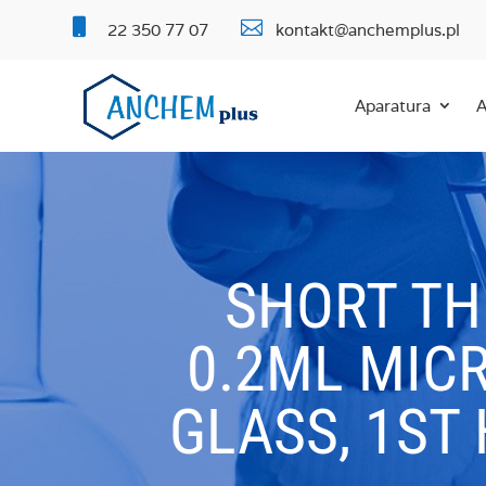


22 350 77 07
kontakt@anchemplus.pl
Aparatura
A
SHORT TH
0.2ML MICR
GLASS, 1ST