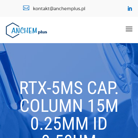

kontakt@anchemplus.pl
a
RTX-5MS CAP.
COLUMN 15M
0.25MM ID