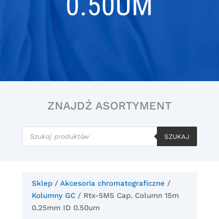
0.50UM
ZNAJDŹ ASORTYMENT
Wyszukiwarka
produktów
SZUKAJ
Sklep
/
Akcesoria chromatograficzne
/
Kolumny GC
/ Rtx-5MS Cap. Column 15m
0.25mm ID 0.50um