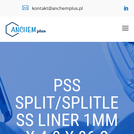

kontakt@anchemplus.pl
a
PSS
SPLIT/SPLITLE
SS LINER 1MM