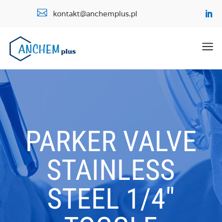

kontakt@anchemplus.pl
a
PARKER VALVE
STAINLESS
STEEL 1/4″