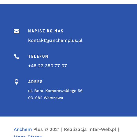

NAPISZ DO NAS
kontakt@anchemplus.pl

TELEFON
+48 22 350 77 07

ADRES
ul. Bora-Komorowskiego 56
03-982 Warszawa
Anchem
Plus © 2021 | Realizacja Inter-Web.pl |