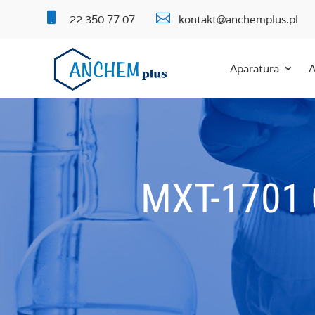


22 350 77 07
kontakt@anchemplus.pl
Aparatura
A
MXT-1701