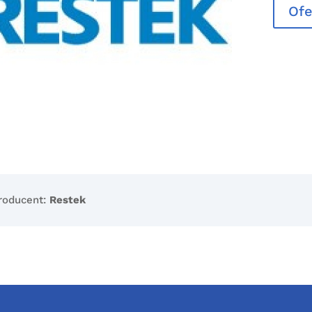
Ofe
roducent:
Restek