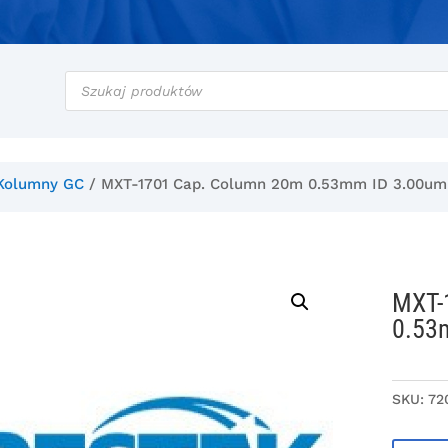
Wyszukiwarka
produktów
Kolumny GC
/ MXT-1701 Cap. Column 20m 0.53mm ID 3.00um
MXT-
0.53
SKU:
72