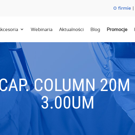
O firmie
kcesoria
Webinaria
Aktualności
Blog
Promocje
 CAP. COLUMN 20M 
3.00UM