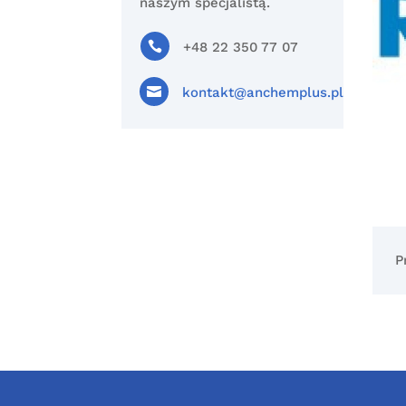
naszym specjalistą.

+48 22 350 77 07

kontakt@anchemplus.pl
P