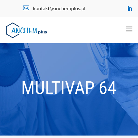

kontakt@anchemplus.pl
a
MULTIVAP 64