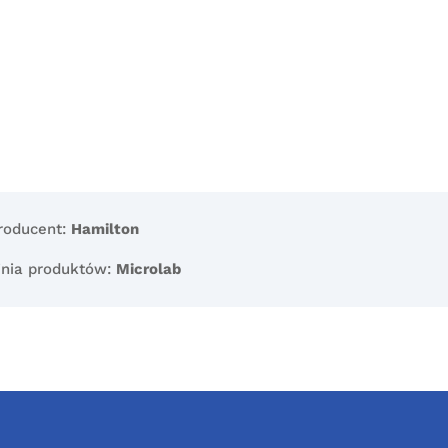
roducent:
Hamilton
inia produktów:
Microlab