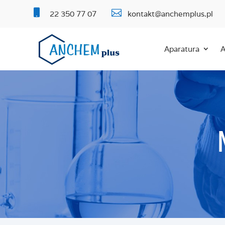


22 350 77 07
kontakt@anchemplus.pl
Aparatura
A