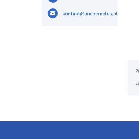

kontakt@anchemplus.pl
P
L