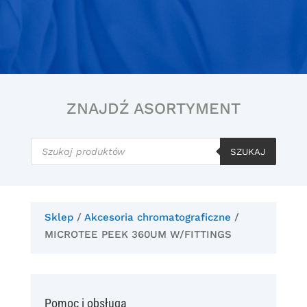
ZNAJDŹ ASORTYMENT
Wyszukiwarka
produktów
SZUKAJ
Sklep
/
Akcesoria chromatograficzne
/
MICROTEE PEEK 360UM W/FITTINGS
Pomoc i obsługa