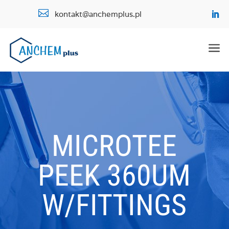

kontakt@anchemplus.pl
a
MICROTEE
PEEK 360UM
W/FITTINGS