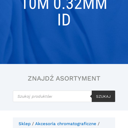
10M 0.32MM
ID
ZNAJDŹ ASORTYMENT
Wyszukiwarka
produktów
SZUKAJ
Sklep
/
Akcesoria chromatograficzne
/