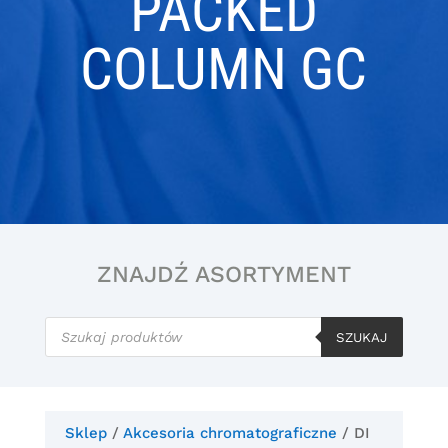
PACKED
COLUMN GC
ZNAJDŹ ASORTYMENT
Wyszukiwarka
produktów
SZUKAJ
Sklep
/
Akcesoria chromatograficzne
/ DI