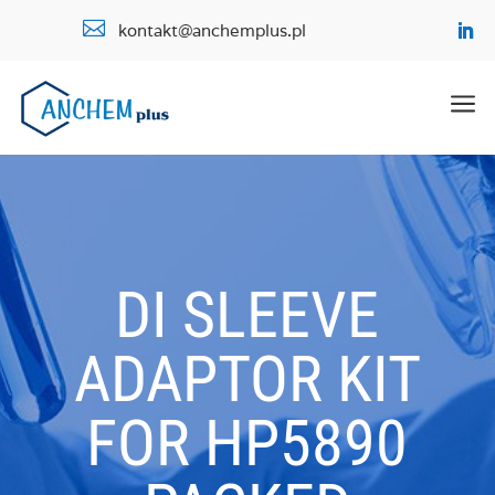

kontakt@anchemplus.pl
a
DI SLEEVE
ADAPTOR KIT
FOR HP5890